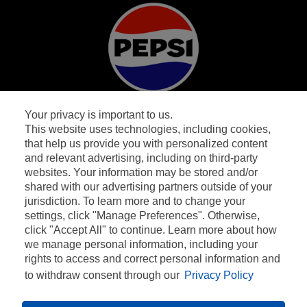
Your privacy is important to us.
Facebook
Instagram
This website uses technologies, including cookies,
that help us provide you with personalized content
Algemene Voorwaarden
and relevant advertising, including on third-party
websites. Your information may be stored and/or
shared with our advertising partners outside of your
Privacy
jurisdiction. To learn more and to change your
settings, click "Manage Preferences". Otherwise,
Contact
click "Accept All" to continue. Learn more about how
we manage personal information, including your
FAQ
rights to access and correct personal information and
to withdraw consent through our
Privacy Policy
© 2024 Pepsico, Inc.